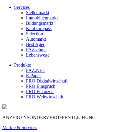
Services
Stellenmarkt
Immobilienmarkt
Bildungsmarkt
Kaufkompass
Selection
Automarkt
Best Ager
FAZschule
Lebenswege
Produkte
FAZ.NET
E-Paper
PRO Digitalwirtschaft
PRO Einspruch
PRO Finanzen
PRO Weltwirtschaft
ANZEIGENSONDERVERÖFFENTLICHUNG
Märkte & Services